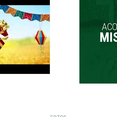
AC
MI