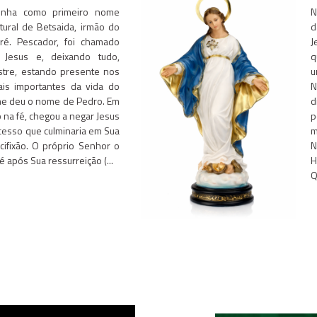
tinha como primeiro nome
N
tural de Betsaida, irmão do
d
ré. Pescador, foi chamado
J
 Jesus e, deixando tudo,
q
stre, estando presente nos
u
s importantes da vida do
N
he deu o nome de Pedro. Em
d
co na fé, chegou a negar Jesus
p
cesso que culminaria em Sua
m
cifixão. O próprio Senhor o
N
é após Sua ressurreição (...
H
Q