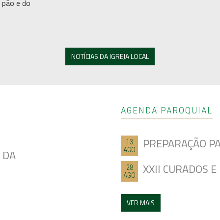
o pão e do
NOTÍCIAS DA IGREJA LOCAL
AGENDA PAROQUIAL
PREPARAÇÃO PA
13
AGO
 DA
XXII CURADOS 
28
AGO
VER MAIS