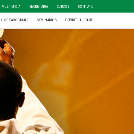
MULTIMÍDIA
SECRETARIA
CURSOS
CONTATO
LHOS PAROQUIAIS
SEMINÁRIOS
ESPIRITUALIDADE