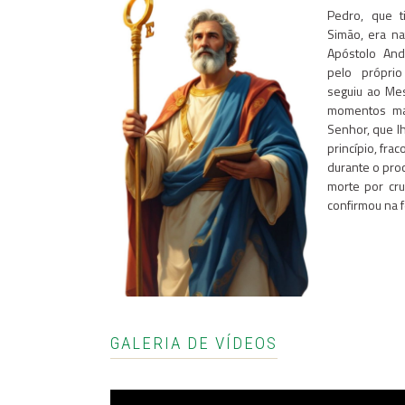
Pedro, que 
Simão, era na
Apóstolo And
pelo próprio
seguiu ao Me
momentos mai
Senhor, que l
princípio, fra
durante o pro
morte por cru
confirmou na f
GALERIA DE VÍDEOS