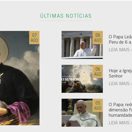
ÚLTIMAS NOTÍCIAS
07
06
O Papa Leão
AGO
AGO
Peru de 6 
LEIA MAIS 
06
Hoje a Igre
AGO
Senhor
LEIA MAIS 
05
O Papa: red
AGO
dimensão f
humanidad
LEIA MAIS 