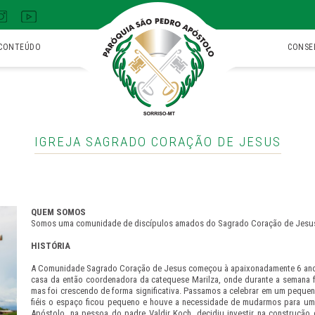
CONTEÚDO
CONSE
IGREJA SAGRADO CORAÇÃO DE JESUS
QUEM SOMOS
Somos uma comunidade de discípulos amados do Sagrado Coração de Jesus, 
HISTÓRIA
A Comunidade Sagrado Coração de Jesus começou à apaixonadamente 6 anos,
casa da então coordenadora da catequese Marilza, onde durante a semana
mas foi crescendo de forma significativa. Passamos a celebrar em um pequ
fiéis o espaço ficou pequeno e houve a necessidade de mudarmos para um l
Apóstolo, na pessoa do padre Valdir Koch, decidiu investir na construção 