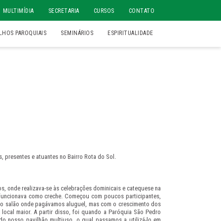
MULTIMÍDIA
SECRETARIA
CURSOS
CONTATO
LHOS PAROQUIAIS
SEMINÁRIOS
ESPIRITUALIDADE
presentes e atuantes no Bairro Rota do Sol.
 onde realizava-se às celebrações dominicais e catequese na
 funcionava como creche. Começou com poucos participantes,
eno salão onde pagávamos aluguel, mas com o crescimento dos
ocal maior. A partir disso, foi quando a Paróquia São Pedro
do nosso pavilhão multiuso, o qual passamos a utilizá-lo em